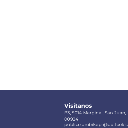
Visítanos
B3, 5014 Marginal, San Juan,
00924
publico.probikepr@outlook.